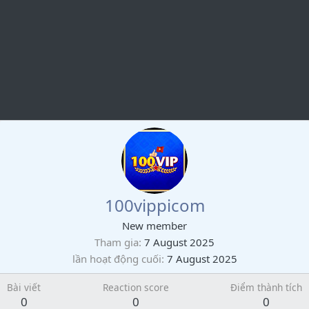
100vippicom
New member
Tham gia
7 August 2025
lần hoạt động cuối
7 August 2025
Bài viết
Reaction score
Điểm thành tích
0
0
0