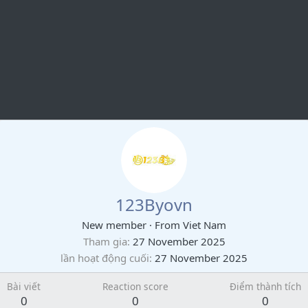
123Byovn
New member
·
From
Viet Nam
Tham gia
27 November 2025
lần hoạt động cuối
27 November 2025
Bài viết
Reaction score
Điểm thành tích
0
0
0