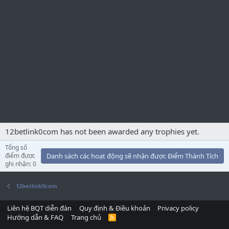
12betlink0com has not been awarded any trophies yet.
Tổng số
điểm được
Danh sách các hoạt động sẽ nhận được Điểm Thành Tích
ghi nhận: 0
12betlink0com
Liên hệ BQT diễn đàn
Quy định & Điều khoản
Privacy policy
Hướng dẫn & FAQ
Trang chủ
R
S