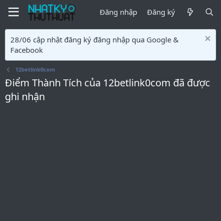
Đăng nhập
Đăng ký
28/06 cập nhật đăng ký đăng nhập qua Google &
Facebook
12betlink0com
Điểm Thành Tích của 12betlink0com đã được
ghi nhận