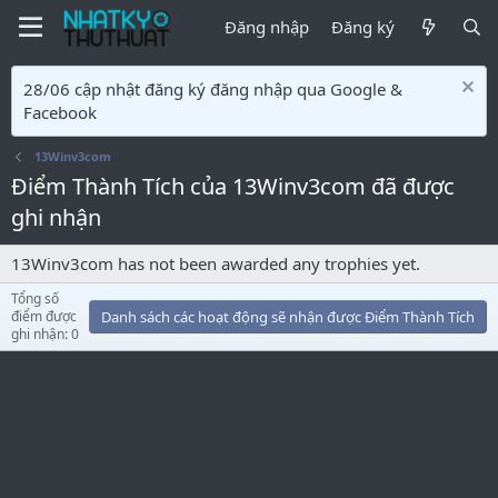
Đăng nhập
Đăng ký
28/06 cập nhật đăng ký đăng nhập qua Google &
Facebook
13Winv3com
Điểm Thành Tích của 13Winv3com đã được
ghi nhận
13Winv3com has not been awarded any trophies yet.
Tổng số
điểm được
Danh sách các hoạt động sẽ nhận được Điểm Thành Tích
ghi nhận: 0