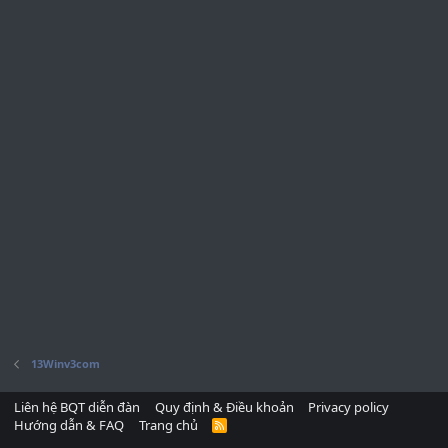
13Winv3com
Liên hệ BQT diễn đàn
Quy định & Điều khoản
Privacy policy
Hướng dẫn & FAQ
Trang chủ
R
S