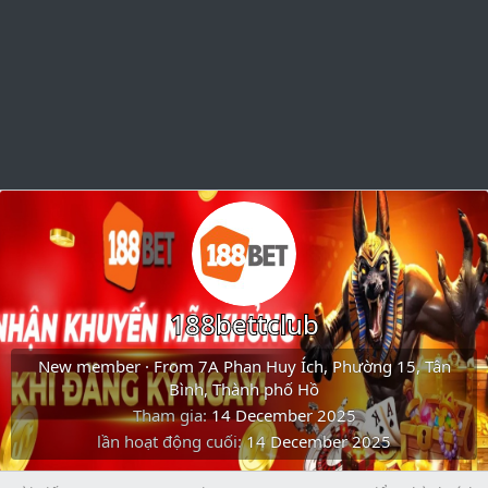
188bettclub
New member
·
From
7A Phan Huy Ích, Phường 15, Tân
Bình, Thành phố Hồ
Tham gia
14 December 2025
lần hoạt động cuối
14 December 2025