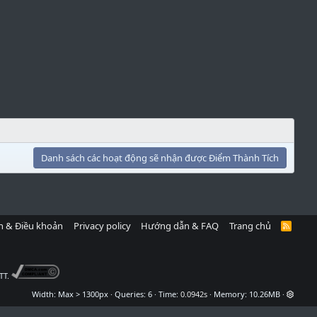
Danh sách các hoạt động sẽ nhận được Điểm Thành Tích
h & Điều khoản
Privacy policy
Hướng dẫn & FAQ
Trang chủ
R
S
S
TT.
Width
Queries
6
Time
0.0942s
Memory
10.26MB