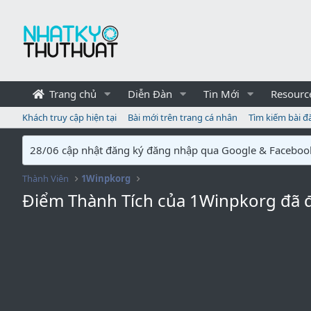
Trang chủ
Diễn Đàn
Tin Mới
Resourc
Khách truy cập hiện tại
Bài mới trên trang cá nhân
Tìm kiếm bài đ
28/06 cập nhật đăng ký đăng nhập qua Google & Faceboo
Thành Viên
1Winpkorg
Điểm Thành Tích của 1Winpkorg đã 