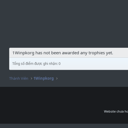
1Winpkorg has not been awarded any trophies yet.
Tổng số điểm được ghi nhận: 0
Thành Viên
1Winpkorg
Website chưa ho