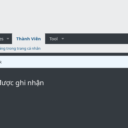
es
Thành Viên
Tool
ăng trong trang cá nhân
k
được ghi nhận