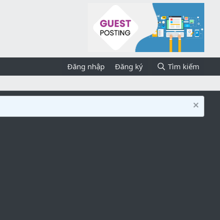
Đăng nhập
Đăng ký
Tìm kiếm