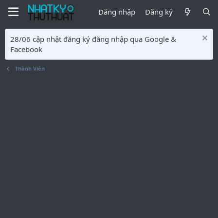
Đăng nhập
Đăng ký
28/06 cập nhật đăng ký đăng nhập qua Google &
Facebook
Thành Viên