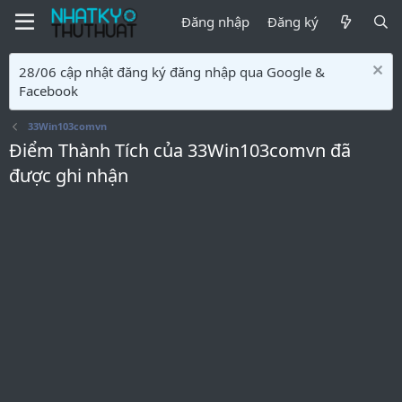
Đăng nhập
Đăng ký
28/06 cập nhật đăng ký đăng nhập qua Google &
Facebook
33Win103comvn
Điểm Thành Tích của 33Win103comvn đã
được ghi nhận