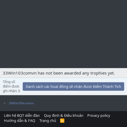
33Win103comvn has not been awarded any trophies yet.
Tổng số
điểm được
Danh sách các hoạt động sẽ nhận được Điểm Thành Tích
ghi nhận: 0
33Win103comvn
Liên hệ BQT diễn đàn
Quy định & Điều khoản
Privacy policy
Hướng dẫn & FAQ
Trang chủ
R
S