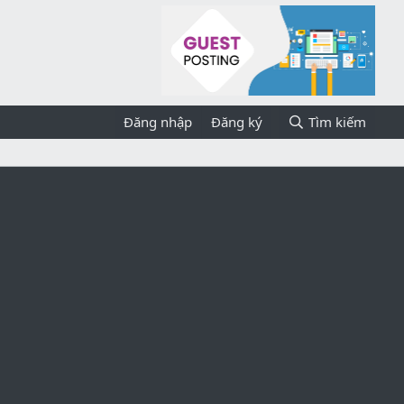
Đăng nhập
Đăng ký
Tìm kiếm