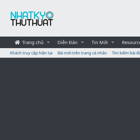
Trang chủ
Diễn Đàn
Tin Mới
Resourc
Khách truy cập hiện tại
Bài mới trên trang cá nhân
Tìm kiếm bài đ