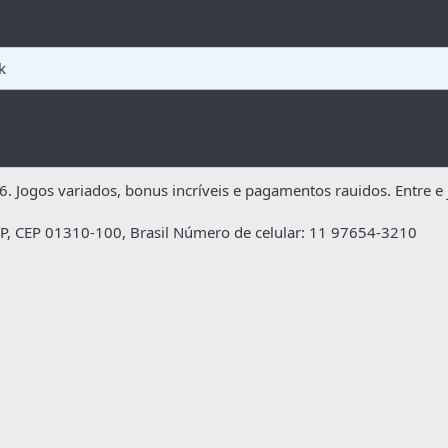
k
26. Jogos variados, bonus incríveis e pagamentos rauidos. Entre 
 SP, CEP 01310-100, Brasil Número de celular: 11 97654-3210