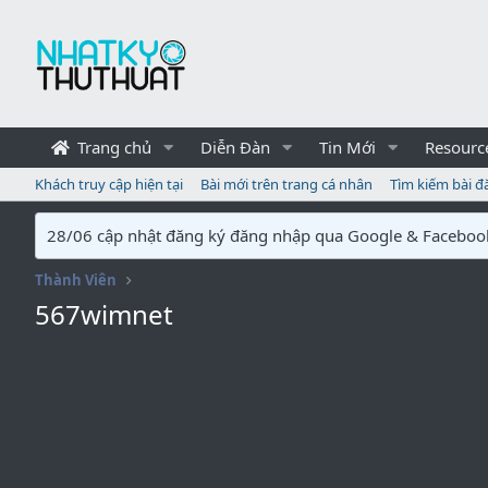
Trang chủ
Diễn Đàn
Tin Mới
Resourc
Khách truy cập hiện tại
Bài mới trên trang cá nhân
Tìm kiếm bài đ
28/06 cập nhật đăng ký đăng nhập qua Google & Faceboo
Thành Viên
567wimnet