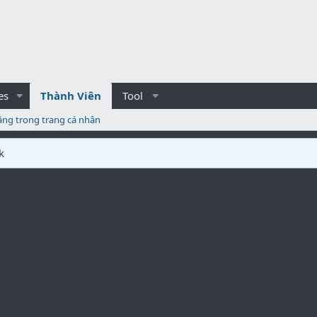
es
Thành Viên
Tool
ăng trong trang cá nhân
k