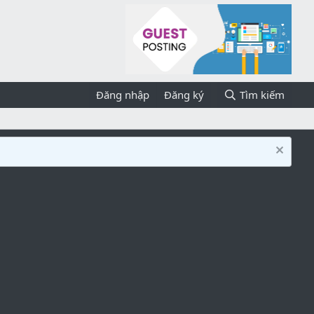
Đăng nhập
Đăng ký
Tìm kiếm