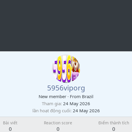
5956viporg
New member
·
From
Brazil
Tham gia
24 May 2026
lần hoạt động cuối
24 May 2026
Bài viết
Reaction score
Điểm thành tích
0
0
0