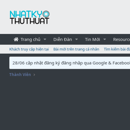
Trang chủ
Diễn Đàn
Tin Mới
Resourc
Khách truy cập hiện tại
Bài mới trên trang cá nhân
Tìm kiếm bài đ
28/06 cập nhật đăng ký đăng nhập qua Google & Faceboo
Thành Viên