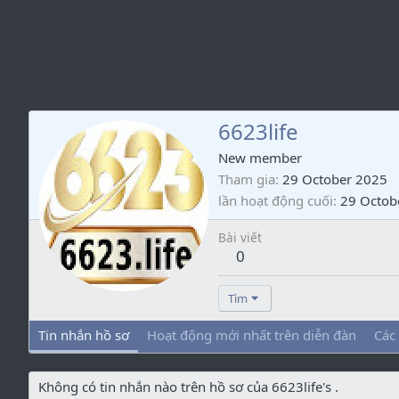
6623life
New member
Tham gia
29 October 2025
lần hoạt động cuối
29 Octob
Bài viết
0
Tìm
Tin nhắn hồ sơ
Hoạt động mới nhất trên diễn đàn
Các
Không có tin nhắn nào trên hồ sơ của 6623life's .