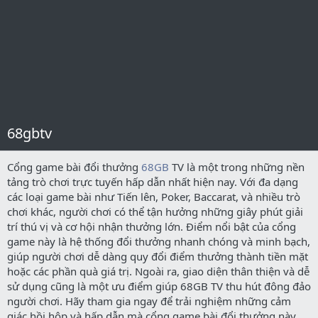
68gbtv
Cổng game bài đổi thưởng
68GB
TV là một trong những nền
tảng trò chơi trực tuyến hấp dẫn nhất hiện nay. Với đa dạng
các loại game bài như Tiến lên, Poker, Baccarat, và nhiều trò
chơi khác, người chơi có thể tận hưởng những giây phút giải
trí thú vị và cơ hội nhận thưởng lớn. Điểm nổi bật của cổng
game này là hệ thống đổi thưởng nhanh chóng và minh bạch,
giúp người chơi dễ dàng quy đổi điểm thưởng thành tiền mặt
hoặc các phần quà giá trị. Ngoài ra, giao diện thân thiện và dễ
sử dụng cũng là một ưu điểm giúp 68GB TV thu hút đông đảo
người chơi. Hãy tham gia ngay để trải nghiệm những cảm
giác hồi hộp và hấp dẫn mà cổng game bài đổi thưởng này