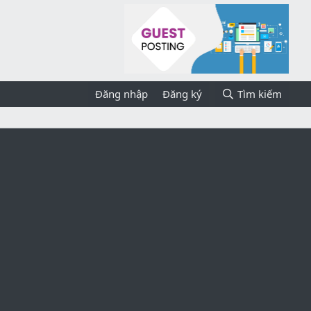
Đăng nhập
Đăng ký
Tìm kiếm