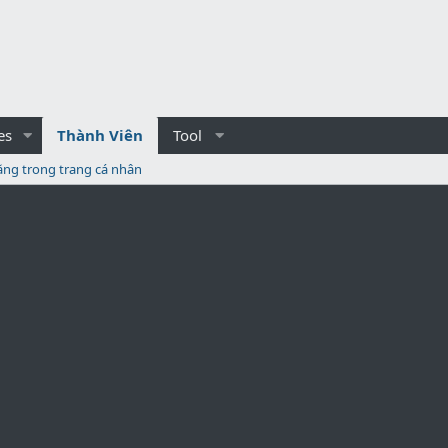
es
Thành Viên
Tool
ăng trong trang cá nhân