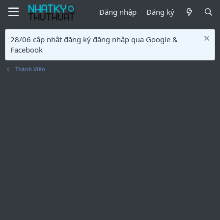
Đăng nhập
Đăng ký
28/06 cập nhật đăng ký đăng nhập qua Google &
Facebook
Thành Viên