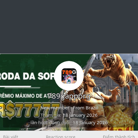
789gapporg
New member
·
From
Brazil
Tham gia
18 January 2026
lần hoạt động cuối
18 January 2026
Bài viết
Reaction score
Điểm thành tích