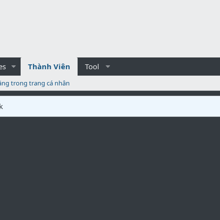
es
Thành Viên
Tool
ăng trong trang cá nhân
k