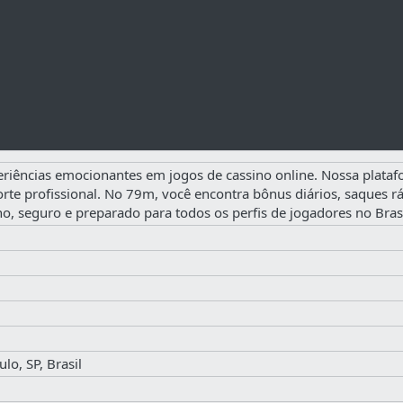
eriências emocionantes em jogos de cassino online. Nossa plataf
orte profissional. No 79m, você encontra bônus diários, saques
 seguro e preparado para todos os perfis de jogadores no Brasi
lo, SP, Brasil