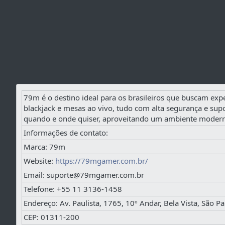
79m é o destino ideal para os brasileiros que buscam exp
blackjack e mesas ao vivo, tudo com alta segurança e sup
quando e onde quiser, aproveitando um ambiente moderno,
Informações de contato:
Marca: 79m
Website:
https://79mgamer.com.br/
Email: suporte@79mgamer.com.br
Telefone: +55 11 3136-1458
Endereço: Av. Paulista, 1765, 10º Andar, Bela Vista, São Pau
CEP: 01311-200