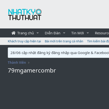
Trang chủ
Diễn Đàn
Tin Mới
Resourc
Khách truy cập hiện tại
Bài mới trên trang cá nhân
Tìm kiếm bài đ
28/06 cập nhật đăng ký đăng nhập qua Google & Faceboo
Thành Viên
79mgamercombr