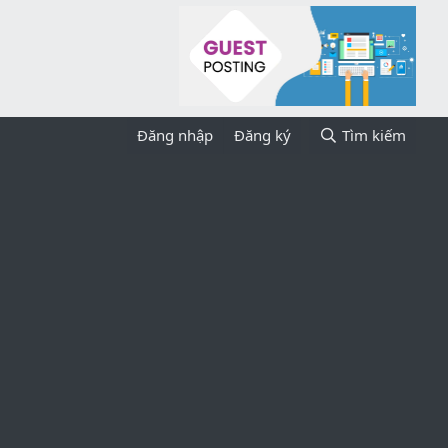
Đăng nhập
Đăng ký
Tìm kiếm