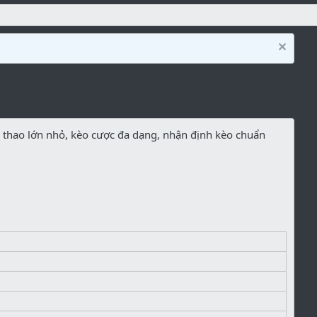
ể thao lớn nhỏ, kèo cược đa dạng, nhận định kèo chuẩn