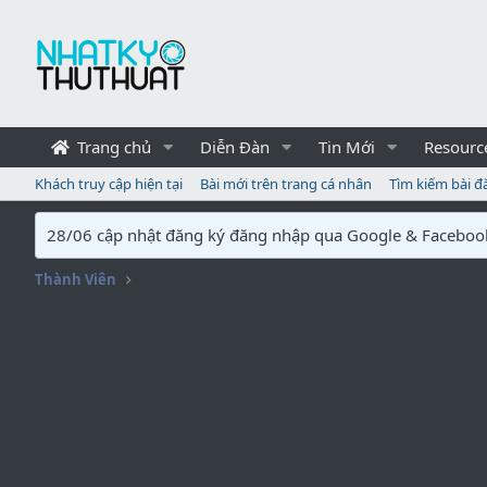
Trang chủ
Diễn Đàn
Tin Mới
Resourc
Khách truy cập hiện tại
Bài mới trên trang cá nhân
Tìm kiếm bài đ
28/06 cập nhật đăng ký đăng nhập qua Google & Faceboo
Thành Viên