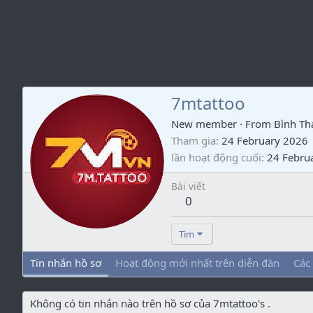
7mtattoo
New member
·
From
Bình Th
Tham gia
24 February 2026
lần hoạt động cuối
24 Febru
Bài viết
0
Tìm
Tin nhắn hồ sơ
Hoạt động mới nhất trên diễn đàn
Các
Không có tin nhắn nào trên hồ sơ của 7mtattoo's .