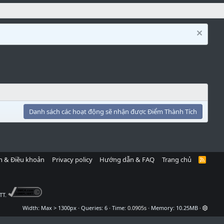
Danh sách các hoạt động sẽ nhận được Điểm Thành Tích
h & Điều khoản
Privacy policy
Hướng dẫn & FAQ
Trang chủ
R
S
S
TT.
Width
Queries
6
Time
0.0905s
Memory
10.25MB