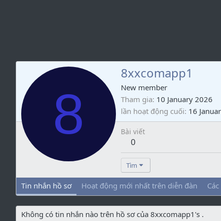
8xxcomapp1
8
New member
Tham gia
10 January 2026
lần hoạt động cuối
16 Janua
Bài viết
0
Tìm
Tin nhắn hồ sơ
Hoạt động mới nhất trên diễn đàn
Các
Không có tin nhắn nào trên hồ sơ của 8xxcomapp1's .