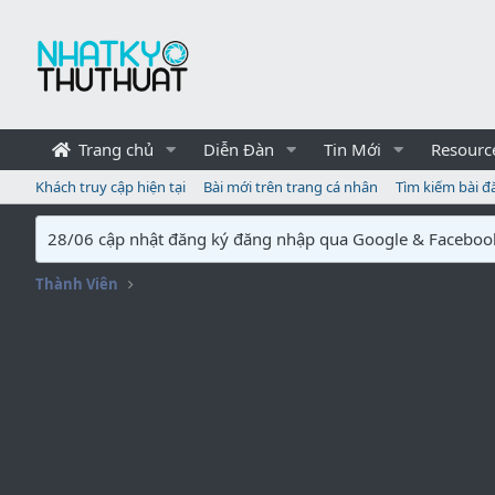
Trang chủ
Diễn Đàn
Tin Mới
Resourc
Khách truy cập hiện tại
Bài mới trên trang cá nhân
Tìm kiếm bài đ
28/06 cập nhật đăng ký đăng nhập qua Google & Faceboo
Thành Viên