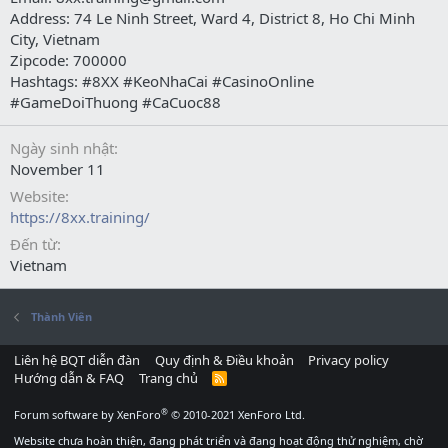
Address: 74 Le Ninh Street, Ward 4, District 8, Ho Chi Minh
City, Vietnam
Zipcode: 700000
Hashtags: #8XX #KeoNhaCai #CasinoOnline
#GameDoiThuong #CaCuoc88
Ngày sinh nhật
November 11
Website
https://8xx.training/
Đến từ
Vietnam
Thành Viên
Liên hệ BQT diễn đàn
Quy định & Điều khoản
Privacy policy
Hướng dẫn & FAQ
Trang chủ
R
S
S
®
Forum software by XenForo
© 2010-2021 XenForo Ltd.
Website chưa hoàn thiện, đang phát triển và đang hoạt động thử nghiệm, chờ