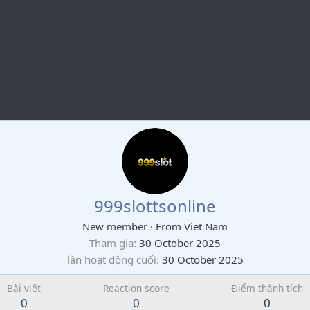
999slottsonline
New member
·
From
Viet Nam
Tham gia
30 October 2025
lần hoạt động cuối
30 October 2025
Bài viết
Reaction score
Điểm thành tích
0
0
0