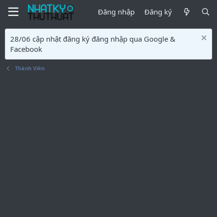
Đăng nhập
Đăng ký
28/06 cập nhật đăng ký đăng nhập qua Google &
Facebook
Thành Viên