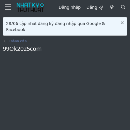
Đăng nhập
Đăng ký
28/06 cập nhật đăng ký đăng nhập qua Google &
Facebook
Thành Viên
99Ok2025com