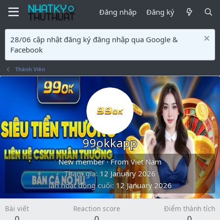
Đăng nhập
Đăng ký
28/06 cập nhật đăng ký đăng nhập qua Google &
Facebook
Thành Viên
99okkapp
New member
·
From
Viet Nam
Tham gia
12 January 2026
lần hoạt động cuối
12 January 2026
Bài viết
Reaction score
Điểm thành tích
0
0
0