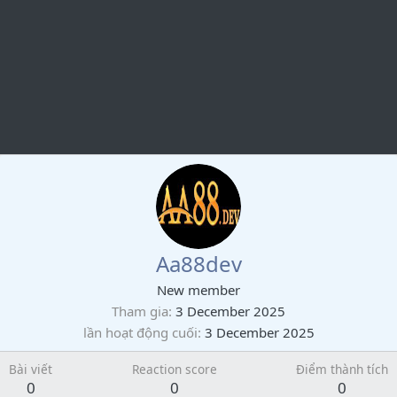
Aa88dev
New member
Tham gia
3 December 2025
lần hoạt động cuối
3 December 2025
Bài viết
Reaction score
Điểm thành tích
0
0
0