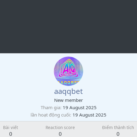
aaqqbet
New member
Tham gia
19 August 2025
lần hoạt động cuối
19 August 2025
Bài viết
Reaction score
Điểm thành tích
0
0
0