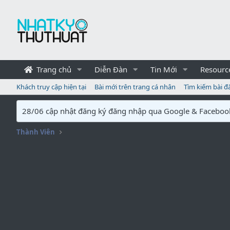
Trang chủ
Diễn Đàn
Tin Mới
Resourc
Khách truy cập hiện tại
Bài mới trên trang cá nhân
Tìm kiếm bài đ
28/06 cập nhật đăng ký đăng nhập qua Google & Faceboo
Thành Viên