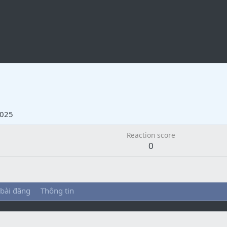
m
2025
Reaction score
0
 bài đăng
Thông tin