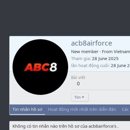
acb8airforce
New member
·
From
Vietna
Tham gia
28 June 2025
lần hoạt động cuối
28 June 
Bài viết
0
Tìm
Tin nhắn hồ sơ
Hoạt động mới nhất trên diễn đàn
Các
Không có tin nhắn nào trên hồ sơ của acb8airforce's .