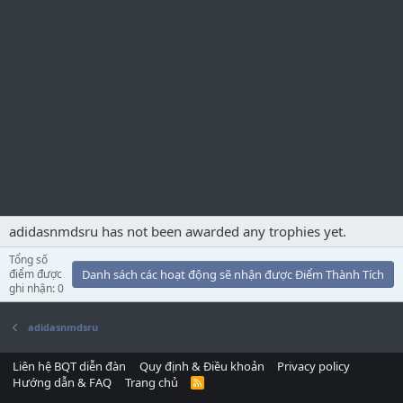
adidasnmdsru has not been awarded any trophies yet.
Tổng số
điểm được
Danh sách các hoạt động sẽ nhận được Điểm Thành Tích
ghi nhận: 0
adidasnmdsru
Liên hệ BQT diễn đàn
Quy định & Điều khoản
Privacy policy
Hướng dẫn & FAQ
Trang chủ
R
S