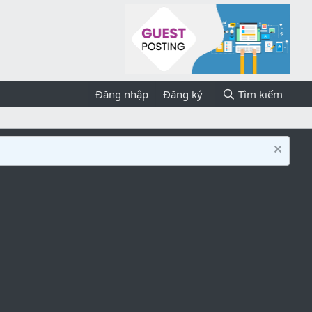
Đăng nhập
Đăng ký
Tìm kiếm