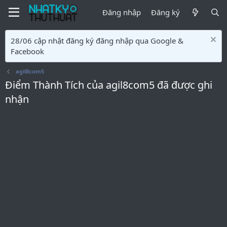
Đăng nhập
Đăng ký
28/06 cập nhật đăng ký đăng nhập qua Google &
Facebook
agil8com5
Điểm Thành Tích của agil8com5 đã được ghi
nhận