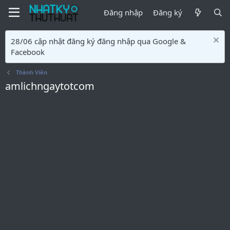
Đăng nhập
Đăng ký
28/06 cập nhật đăng ký đăng nhập qua Google &
Facebook
Thành Viên
amlichngaytotcom