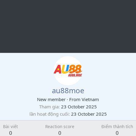
au88moe
New member
·
From
Vietnam
Tham gia
23 October 2025
lần hoạt động cuối
23 October 2025
Bài viết
Reaction score
Điểm thành tích
0
0
0