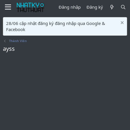
Đăng nhập
Đăng ký
28/06 cập nhật đăng ký đăng nhập qua Google &
Facebook
Thành Viên
ayss