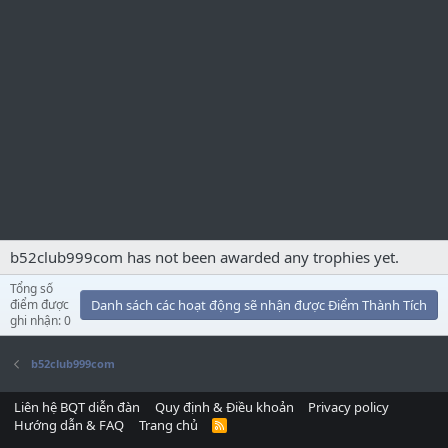
b52club999com has not been awarded any trophies yet.
Tổng số
điểm được
Danh sách các hoạt động sẽ nhận được Điểm Thành Tích
ghi nhận: 0
b52club999com
Liên hệ BQT diễn đàn
Quy định & Điều khoản
Privacy policy
Hướng dẫn & FAQ
Trang chủ
R
S