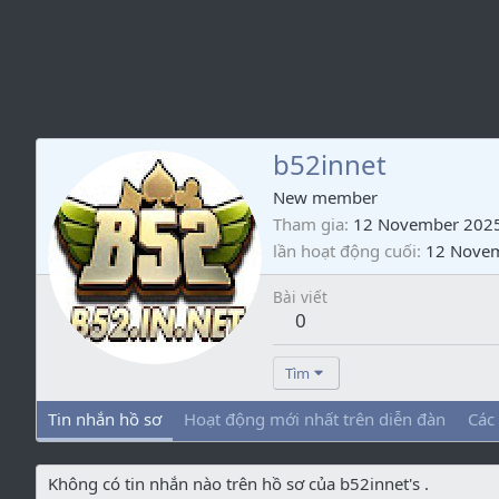
b52innet
New member
Tham gia
12 November 202
lần hoạt động cuối
12 Nove
Bài viết
0
Tìm
Tin nhắn hồ sơ
Hoạt động mới nhất trên diễn đàn
Các
Không có tin nhắn nào trên hồ sơ của b52innet's .