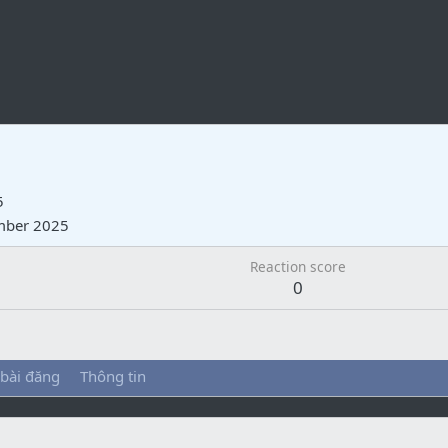
5
mber 2025
Reaction score
0
 bài đăng
Thông tin