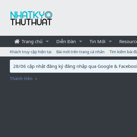
Trang chủ
Diễn Đàn
Tin Mới
Resourc
Khách truy cập hiện tại
Bài mới trên trang cá nhân
Tìm kiếm bài đ
28/06 cập nhật đăng ký đăng nhập qua Google & Faceboo
Thành Viên