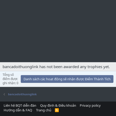
bancadoithuonglink has not been awarded any trophies yet.
Tổng số
điểm được
Danh sách các hoạt động sẽ nhận được Điểm Thành Tích
ghi nhận: 0
bancadoithuonglink
Liên hệ BQT diễn đàn
Quy định & Điều khoản
Privacy policy
Hướng dẫn & FAQ
Trang chủ
R
S