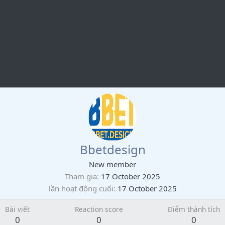
Bbetdesign
New member
Tham gia
17 October 2025
lần hoạt động cuối
17 October 2025
Bài viết
Reaction score
Điểm thành tích
0
0
0