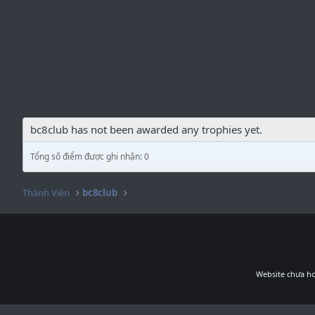
bc8club has not been awarded any trophies yet.
Tổng số điểm được ghi nhận: 0
Thành Viên
bc8club
Website chưa ho