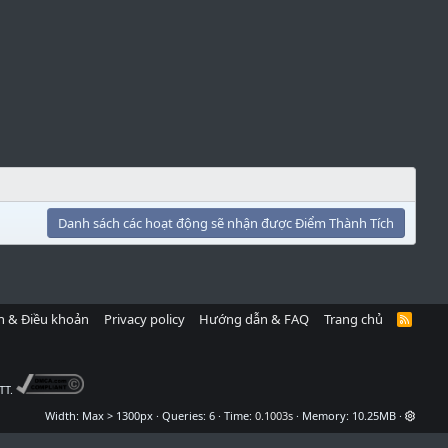
Danh sách các hoạt động sẽ nhận được Điểm Thành Tích
h & Điều khoản
Privacy policy
Hướng dẫn & FAQ
Trang chủ
R
S
S
TT.
Width
Queries
6
Time
0.1003s
Memory
10.25MB