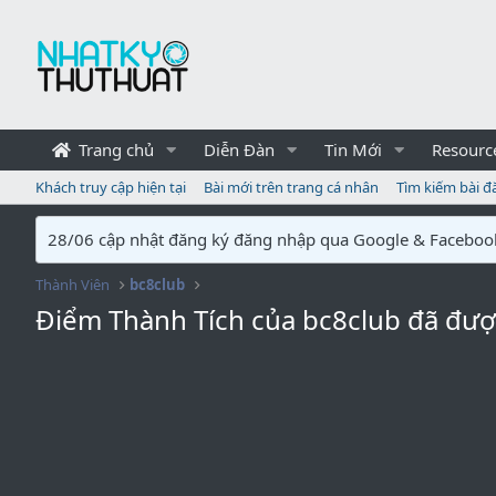
Trang chủ
Diễn Đàn
Tin Mới
Resourc
Khách truy cập hiện tại
Bài mới trên trang cá nhân
Tìm kiếm bài đ
28/06 cập nhật đăng ký đăng nhập qua Google & Faceboo
Thành Viên
bc8club
Điểm Thành Tích của bc8club đã đượ