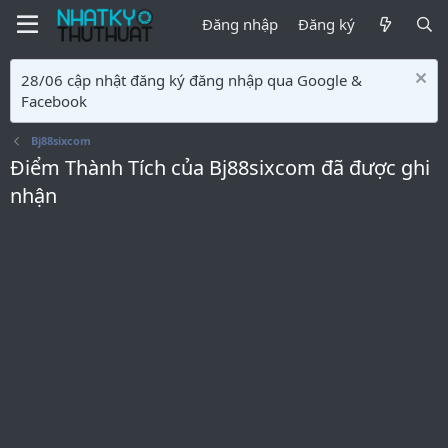
Đăng nhập
Đăng ký
28/06 cập nhật đăng ký đăng nhập qua Google &
Facebook
Bj88sixcom
Điểm Thành Tích của Bj88sixcom đã được ghi
nhận