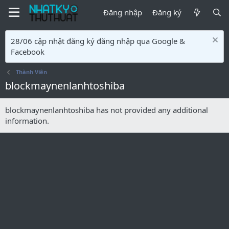
Đăng nhập
Đăng ký
28/06 cập nhật đăng ký đăng nhập qua Google &
Facebook
Thành Viên
blockmaynenlanhtoshiba
blockmaynenlanhtoshiba has not provided any additional
information.