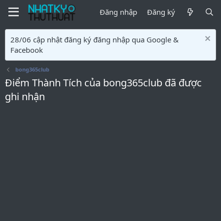
Đăng nhập
Đăng ký
28/06 cập nhật đăng ký đăng nhập qua Google &
Facebook
bong365club
Điểm Thành Tích của bong365club đã được
ghi nhận