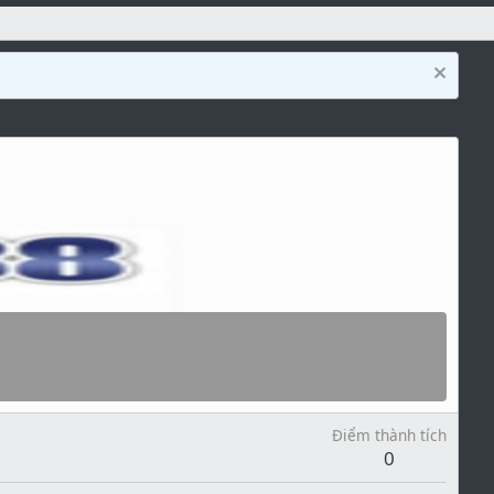
Điểm thành tích
0