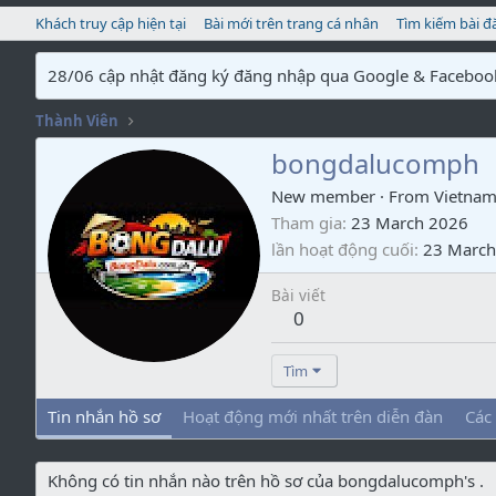
Khách truy cập hiện tại
Bài mới trên trang cá nhân
Tìm kiếm bài đ
28/06 cập nhật đăng ký đăng nhập qua Google & Faceboo
Thành Viên
bongdalucomph
New member
·
From
Vietna
Tham gia
23 March 2026
lần hoạt động cuối
23 March
Bài viết
0
Tìm
Tin nhắn hồ sơ
Hoạt động mới nhất trên diễn đàn
Các
Không có tin nhắn nào trên hồ sơ của bongdalucomph's .