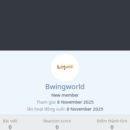
Bwingworld
New member
Tham gia
8 November 2025
lần hoạt động cuối
8 November 2025
Bài viết
Reaction score
Điểm thành tích
0
0
0