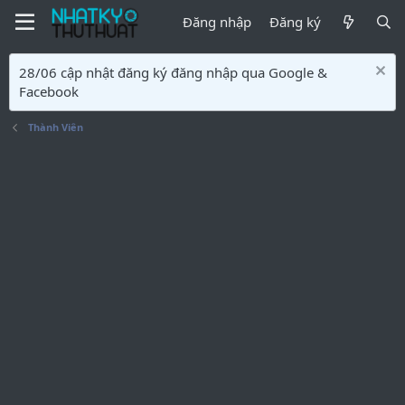
Đăng nhập
Đăng ký
28/06 cập nhật đăng ký đăng nhập qua Google &
Facebook
Thành Viên