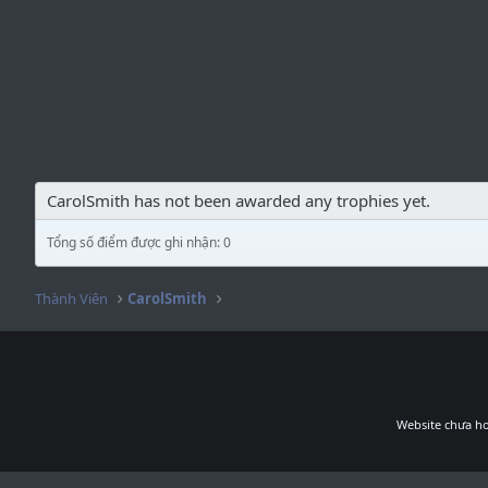
CarolSmith has not been awarded any trophies yet.
Tổng số điểm được ghi nhận: 0
Thành Viên
CarolSmith
Website chưa ho