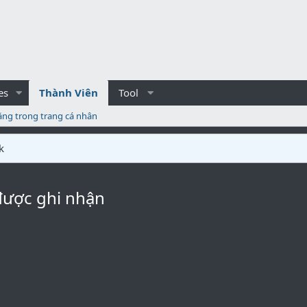
es
Thành Viên
Tool
ăng trong trang cá nhân
k
được ghi nhận