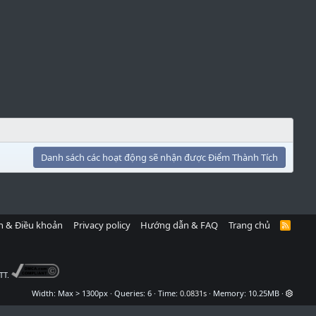
Danh sách các hoạt động sẽ nhận được Điểm Thành Tích
h & Điều khoản
Privacy policy
Hướng dẫn & FAQ
Trang chủ
R
S
S
TT.
Width
Queries
6
Time
0.0831s
Memory
10.25MB