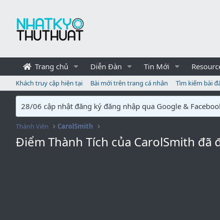
Trang chủ
Diễn Đàn
Tin Mới
Resourc
Khách truy cập hiện tại
Bài mới trên trang cá nhân
Tìm kiếm bài đ
28/06 cập nhật đăng ký đăng nhập qua Google & Faceboo
Thành Viên
CarolSmith
Điểm Thành Tích của CarolSmith đã 