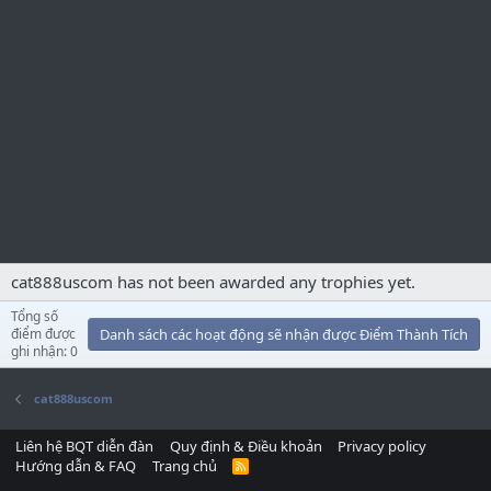
cat888uscom has not been awarded any trophies yet.
Tổng số
điểm được
Danh sách các hoạt động sẽ nhận được Điểm Thành Tích
ghi nhận: 0
cat888uscom
Liên hệ BQT diễn đàn
Quy định & Điều khoản
Privacy policy
Hướng dẫn & FAQ
Trang chủ
R
S