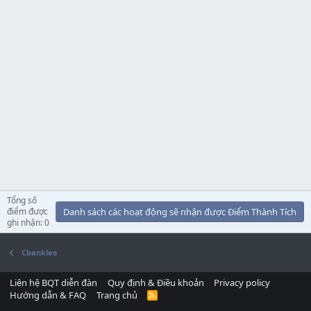
Tổng số
điểm được
Danh sách các hoạt động sẽ nhận được Điểm Thành Tích
ghi nhận: 0
Cbanklee
Liên hệ BQT diễn đàn
Quy định & Điều khoản
Privacy policy
Hướng dẫn & FAQ
Trang chủ
R
S