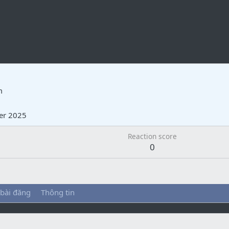
m
er 2025
Reaction score
0
 bài đăng
Thông tin