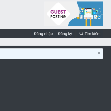
Đăng nhập
Đăng ký
Tìm kiếm