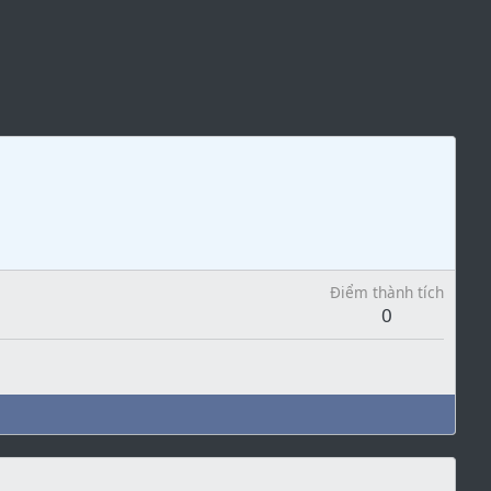
Điểm thành tích
0